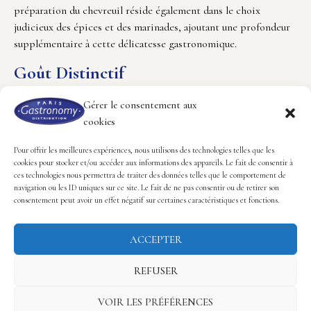
préparation du chevreuil réside également dans le choix
judicieux des épices et des marinades, ajoutant une profondeur
supplémentaire à cette délicatesse gastronomique.
Goût Distinctif
Ce qui distingue le chevreuil, c’est son goût exceptionnel. La
Gérer le consentement aux
viande présente une saveur subtilement sucrée et terreuse,
cookies
agrémentée de notes légères de noisette. Cette complexité de
saveurs en fait une expérience gustative unique, éloignant le
Pour offrir les meilleures expériences, nous utilisons des technologies telles que les
chevreuil des autres viandes rouges plus communes. La cuisson
cookies pour stocker et/ou accéder aux informations des appareils. Le fait de consentir à
ces technologies nous permettra de traiter des données telles que le comportement de
minutieuse, souvent associée à des herbes aromatiques ou à des
navigation ou les ID uniques sur ce site. Le fait de ne pas consentir ou de retirer son
marinades délicates, peut accentuer ces nuances subtiles. La
consentement peut avoir un effet négatif sur certaines caractéristiques et fonctions.
dégustation du chevreuil offre un voyage sensoriel où chaque
bouchée raconte une histoire ancienne de forêts mystiques et
ACCEPTER
de liberté sauvage. La maîtrise de l’art culinaire se mêle à la
noblesse de l’animal pour créer une symphonie de saveurs qui
REFUSER
évoque des temps révolus.
VOIR LES PRÉFÉRENCES
Accompagnements Suggérés