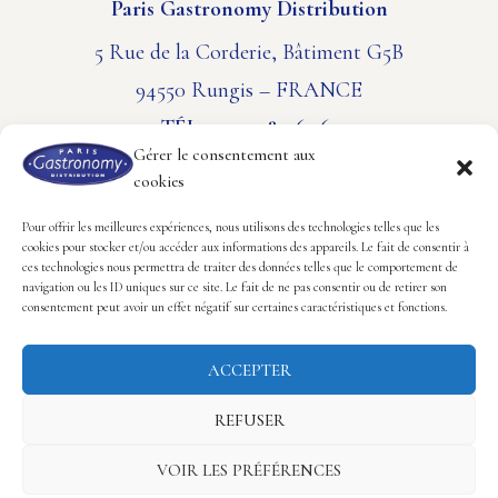
Paris Gastronomy Distribution
5 Rue de la Corderie, Bâtiment G5B
94550 Rungis – FRANCE
TÉL. : 01 41 80 61 61
Gérer le consentement aux
cookies
CONTACT
MENTIONS LÉGALES
POLITIQUE DE COOKIES
Pour offrir les meilleures expériences, nous utilisons des technologies telles que les
cookies pour stocker et/ou accéder aux informations des appareils. Le fait de consentir à
ces technologies nous permettra de traiter des données telles que le comportement de
Suivez-nous
navigation ou les ID uniques sur ce site. Le fait de ne pas consentir ou de retirer son
consentement peut avoir un effet négatif sur certaines caractéristiques et fonctions.
Certifié par Bureau
Veritas
ACCEPTER
REFUSER
Copyright © 2026 Paris Gastronomy Distribution.
VOIR LES PRÉFÉRENCES
Réalisation Hastone & Ten