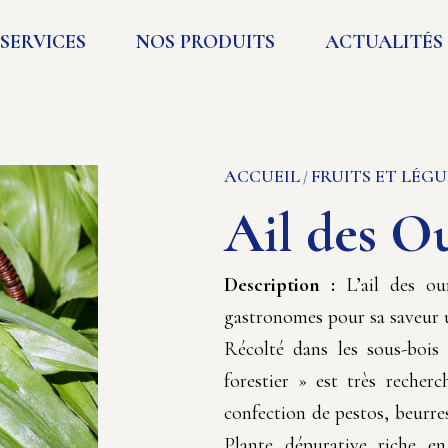
SERVICES
NOS PRODUITS
ACTUALITÉS
ACCUEIL
FRUITS ET LÉG
/
Ail des O
Description :
L’ail des ou
gastronomes pour sa saveur un
Récolté dans les sous-boi
forestier » est très recherc
confection de pestos, beurres
Plante dépurative riche e