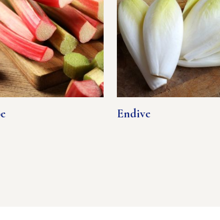
e
Endive