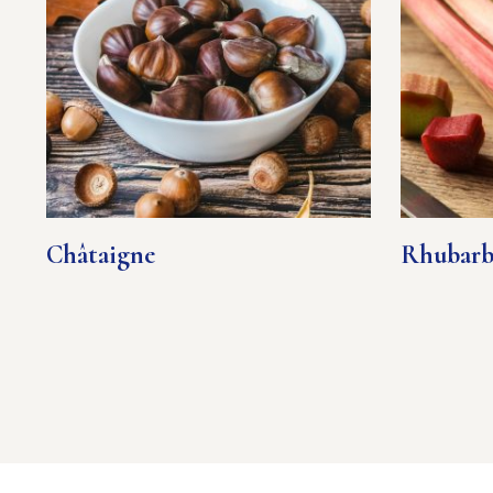
Châtaigne
Rhubarb