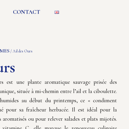
CONTACT
UMES
/ Ail des Ours
urs
rs est une plante aromatique sauvage prisée des
ique, située à mi-chemin entre l’ail et la ciboulette.
s humides au début du printemps, ce « condiment
hé pour sa fraîcheur herbacée. Il est idéal pour la
 aromatisés ou pour relever salades et plats mijotés.
n vitamine C, elle marque le renouveau culinaire