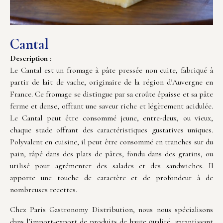
Cantal
Description :
Le Cantal est un fromage à pâte pressée non cuite, fabriqué à
partir de lait de vache, originaire de la région d’Auvergne en
France. Ce fromage se distingue par sa croûte épaisse et sa pâte
ferme et dense, offrant une saveur riche et légèrement acidulée.
Le Cantal peut être consommé jeune, entre-deux, ou vieux,
chaque stade offrant des caractéristiques gustatives uniques.
Polyvalent en cuisine, il peut être consommé en tranches sur du
pain, râpé dans des plats de pâtes, fondu dans des gratins, ou
utilisé pour agrémenter des salades et des sandwiches. Il
apporte une touche de caractère et de profondeur à de
nombreuses recettes.
Chez Paris Gastronomy Distribution, nous nous spécialisons
dans l’import-export de produits de haute qualité, garantissant