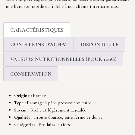
une livraison rapide et fraîche à nos clients internationaux.
CARACTÉRISTIQUES
CONDITIONS D'ACHAT
DISPONIBILITÉ
VALEURS NUTRITIONNELLES (POUR 100G)
CONSERVATION
Origine :
France
Type :
Fromage à pâte pressée non cuite
Saveur :
Riche et légèrement acidulée
Qualités :
Croûte épaisse, pâte ferme et dense
Catégories :
Produits laitiers