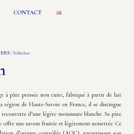
CONTACT
IERS
/ Reblochon
n
à pâte pressée non cuite, fabriqué à partir de lait
la région de Haute-Savoie en France, il se distingue
e recouverte d’une légère moisissure blanche. Sa pâte
 offre une saveur fruitée et légèrement noisettée. Ce
llation d’origine contrôlée (AOC), garantissant son