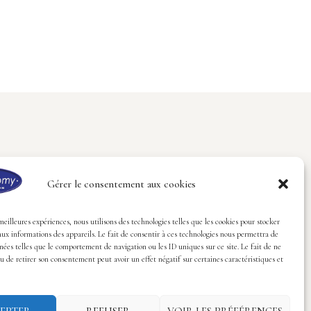
Gérer le consentement aux cookies
Suivez-nous
 meilleures expériences, nous utilisons des technologies telles que les cookies pour stocker
tas
aux informations des appareils. Le fait de consentir à ces technologies nous permettra de
nées telles que le comportement de navigation ou les ID uniques sur ce site. Le fait de ne
u de retirer son consentement peut avoir un effet négatif sur certaines caractéristiques et
EPTER
REFUSER
VOIR LES PRÉFÉRENCES