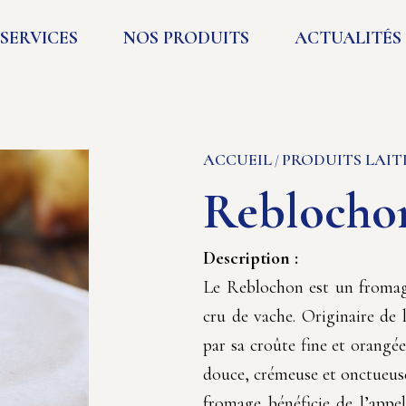
SERVICES
NOS PRODUITS
ACTUALITÉS
ACCUEIL
PRODUITS LAIT
/
Reblocho
Description :
Le Reblochon est un fromage 
cru de vache. Originaire de 
par sa croûte fine et orangé
douce, crémeuse et onctueuse
fromage bénéficie de l’appe