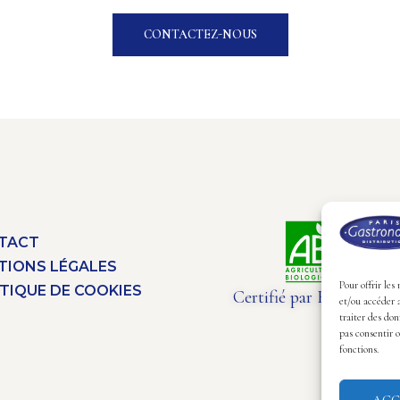
CONTACTEZ-NOUS
TACT
TIONS LÉGALES
Pour offrir les
TIQUE DE COOKIES
Certifié par Bureau Veri
et/ou accéder 
traiter des don
pas consentir o
fonctions.
ACC